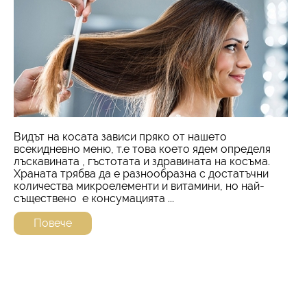
Видът на косата зависи пряко от нашето
всекидневно меню, т.е това което ядем определя
лъскавината , гъстотата и здравината на косъма.
Храната трябва да е разнообразна с достатъчни
количества микроелементи и витамини, но най-
съществено е консумацията ...
Повече